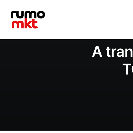
A tran
T