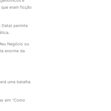
s genômicos e
s que eram ficção
 Data) permite
tica.
 Meu Negócio ou
ela enorme da
erá uma batalha
as sim
“Como