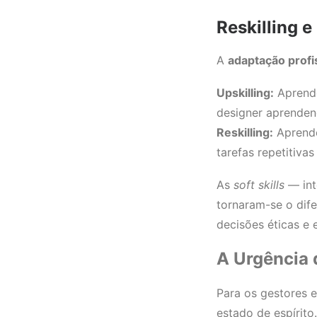
Reskilling e
A
adaptação profi
Upskilling:
Aprende
designer aprendend
Reskilling:
Aprende
tarefas repetitiva
As
soft skills
— int
tornaram-se o dif
decisões éticas e 
A Urgência 
Para os gestores 
estado de espírito