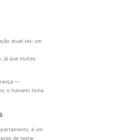
ção atual (ex: um
 já que muitas
derança —
dos; o humano toma
s
epartamento, é um
azes de testar