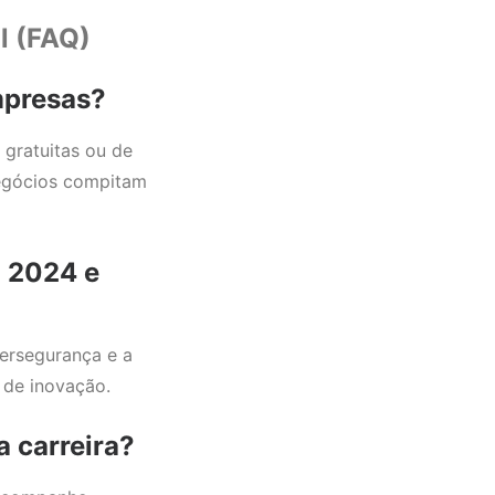
l (FAQ)
mpresas?
 gratuitas ou de
egócios compitam
a 2024 e
ibersegurança e a
 de inovação.
 carreira?