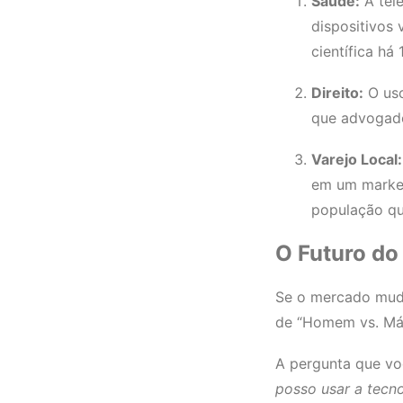
Saúde:
A tel
dispositivos
científica há 
Direito:
O us
que advogado
Varejo Local:
em um market
população qu
O Futuro do
Se o mercado muda
de “Homem vs. Máq
A pergunta que vo
posso usar a tecno