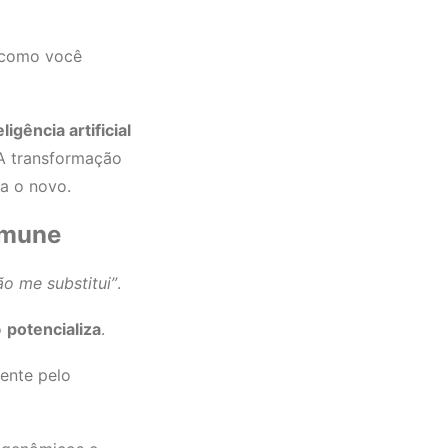
a como você
eligência artificial
 A transformação
ra o novo.
Imune
o me substitui”
.
o
potencializa
.
ente pelo