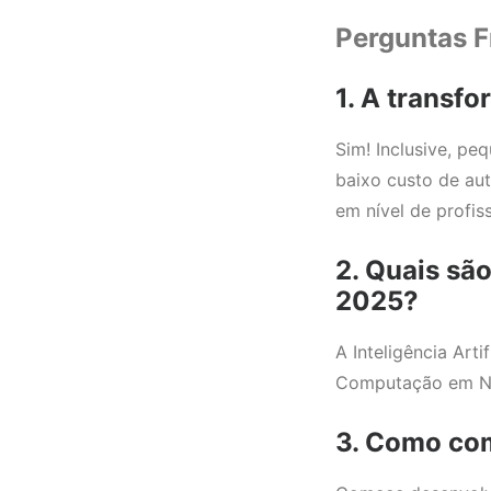
Perguntas F
1. A transf
Sim! Inclusive, pe
baixo custo de a
em nível de profi
2. Quais sã
2025?
A Inteligência Arti
Computação em Nuv
3. Como com