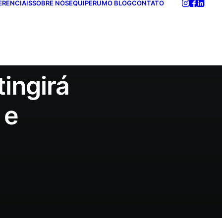
ERENCIAIS
SOBRE NÓS
EQUIPE
RUMO BLOG
CONTATO
tingirá
 e