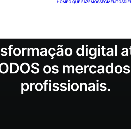
HOME
O QUE FAZEMOS
SEGMENTOS
DIF
Em
Artigo
•
07/10/2019
sformação digital a
ODOS os mercados
profissionais.