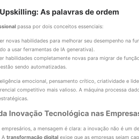
 Upskilling: As palavras de ordem
ssional
passa por dois conceitos essenciais:
r novas habilidades para melhorar seu desempenho na fun
o a usar ferramentas de IA generativa).
r habilidades completamente novas para migrar de função,
s estão sendo automatizadas.
eligência emocional, pensamento crítico, criatividade e li
erencial competitivo mais valioso. A máquina processa da
estratégicas.
da Inovação Tecnológica nas Empresa
e empresários, a mensagem é clara: a inovação não é um d
. A
transformação digital
exige que as empresas sejam cap