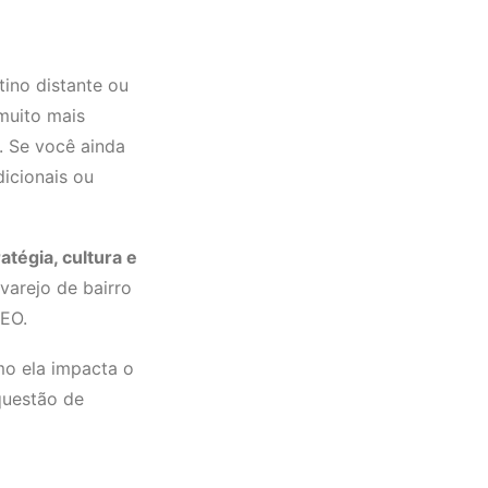
ino distante ou
 muito mais
. Se você ainda
dicionais ou
atégia, cultura e
varejo de bairro
CEO.
mo ela impacta o
questão de