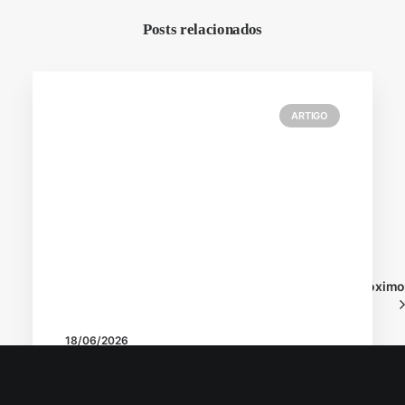
Posts relacionados
ARTIGO
Próxim
Voltar ao blog
18/06/2026
Autoridade de marca na busca por IA:
GEO como uma das estratégias de