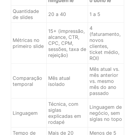
ninguém lê
o dono lê
Quantidade
20 a 40
1 a 5
de slides
4
15+ (impressão,
(faturamento,
alcance, CTR,
Métricas no
novos
CPC, CPM,
primeiro slide
clientes,
sessões, taxa de
ticket médio,
rejeição)
ROI)
Mês atual vs.
mês anterior
Comparação
Mês atual
vs. mesmo
temporal
isolado
mês do ano
passado
Técnica, com
Linguagem de
siglas
Linguagem
negócio, sem
explicadas em
siglas no topo
rodapé
Tempo de
Mais de 20
Menos de 5