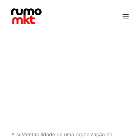
Em
Artigo
•
07/05/2026
Auditoria de marketing:
como identificar se sua
estratégia atual está
defasada
A sustentabilidade de uma organização no