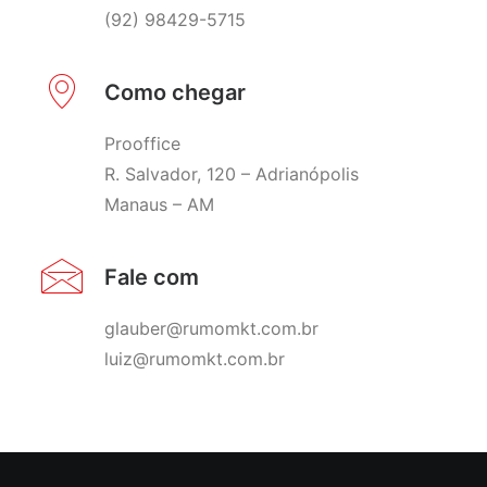
(92) 98429-5715
Como chegar
Prooffice
R. Salvador, 120 – Adrianópolis
Manaus – AM
Fale com
glauber@rumomkt.com.br
luiz@rumomkt.com.br