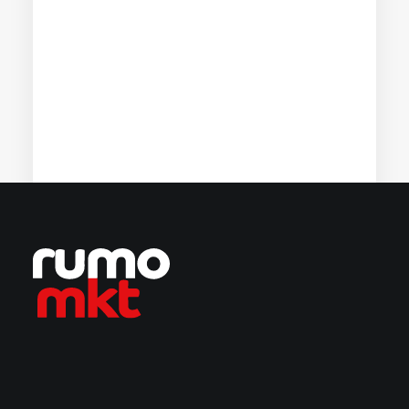
Voltar ao blog
18/06/2026
Autoridade de marca na busca por IA:
GEO como uma das estratégias de
Marketing para 2026